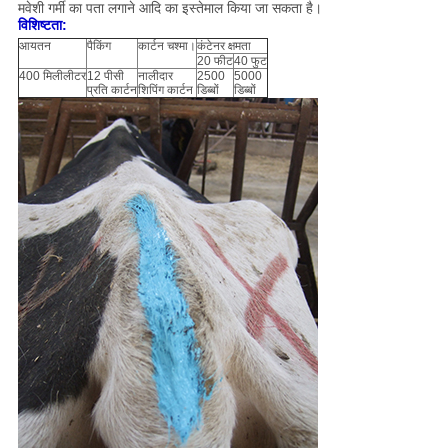
मवेशी गर्मी का पता लगाने आदि का इस्तेमाल किया जा सकता है।
विशिष्टता:
आयतन
पैकिंग
कार्टन चश्मा।
कंटेनर क्षमता
20 फीट
40 फुट
400 मिलीलीटर
12 पीसी
नालीदार
2500
5000
प्रति कार्टन
शिपिंग कार्टन
डिब्बों
डिब्बों