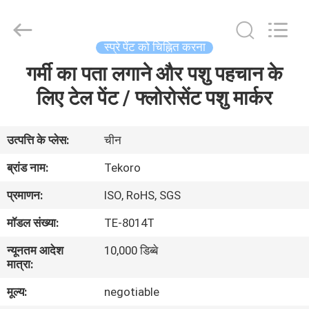
CAR
CARE
INDUSTRY
CO.,
LTD..
स्प्रे पेंट को चिह्नित करना
All
Rights
गर्मी का पता लगाने और पशु पहचान के
घर
Reserved.
लिए टेल पेंट / फ्लोरोसेंट पशु मार्कर
उत्पादों
उत्पत्ति के प्लेस:
चीन
हमारे
ब्रांड नाम:
Tekoro
बारे
प्रमाणन:
ISO, RoHS, SGS
में
मॉडल संख्या:
TE-8014T
न्यूनतम आदेश
10,000 डिब्बे
कारखाने
मात्रा:
का
मूल्य:
negotiable
दौरा