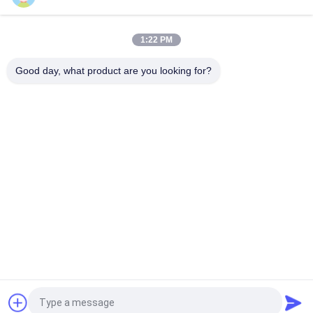
लाइन मार्कर स्प्रे पेंट टोल्यूनि फ्री और CFC हाइलाइटिंग और मार्किंग आउट क्षेत्रों के
लिए मुफ्त
1:22 PM
लाइन मार्किंग पेंट कंस्ट्रक्शन फील्ड्स / पार्किंग फील्ड्स / स्पोर्ट्स फील्ड्स /
वेयरहाउस उपयोग
Good day, what product are you looking for?
लोकप्रिय श्रेणियां
सभी
एयरोसोल स्प्रे पेंट
स्प्रे पेंट को चिह्नित करना
भित्तिचित्र स्प्रे पेंट
ऑटोमोटिव स्प्रे क्लीनर
कार केयर स्प्रे
स्प्रे चिकनाई
एरोसोल इलेक्ट्रॉनिक्स 
होम एयरोसोल
क्लीनर
एक बोली का अनुरोध