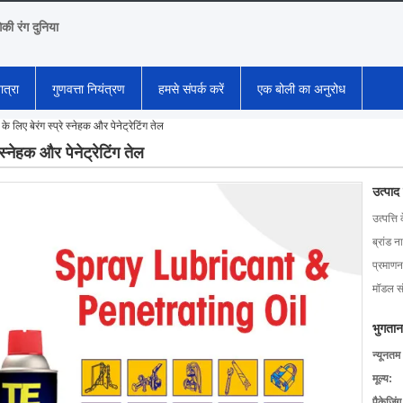
गिकी रंग दुनिया
ात्रा
गुणवत्ता नियंत्रण
हमसे संपर्क करें
एक बोली का अनुरोध
के लिए बेरंग स्प्रे स्नेहक और पेनेट्रेटिंग तेल
 स्नेहक और पेनेट्रेटिंग तेल
उत्पाद
उत्पत्ति 
ब्रांड न
प्रमाणन
मॉडल सं
भुगतान
न्यूनतम
मूल्य:
पैकेजिं