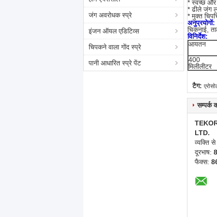
* स्वच्छ और 
* ढीले जंग ल
जंग अवरोधक स्प्रे
* मुक्त चिपच
अनुप्रयोगों:
चिकनाई, ता
इंजन ऑयल एडिटिव्स
विनिर्देश:
आयतन
चिपकने वाला गोंद स्प्रे
400
पानी आधारित स्प्रे पेंट
मिलीलीटर
टैग:
एरोसोल
सम्पर्क
TEKOR
LTD.
व्यक्ति से
दूरभाष:
फैक्स:
8