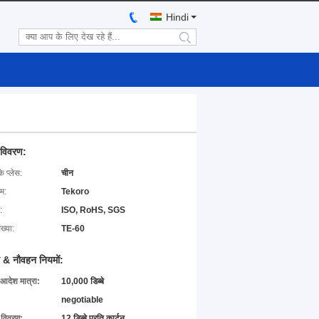
Hindi
search
 विवरण:
के प्लेस:
चीन
ाम:
Tekoro
:
ISO, RoHS, SGS
ख्या:
TE-60
 & नौवहन नियमों:
 आदेश मात्रा:
10,000 डिब्बे
negotiable
ग विवरण:
12 डिब्बे प्रति कार्टन