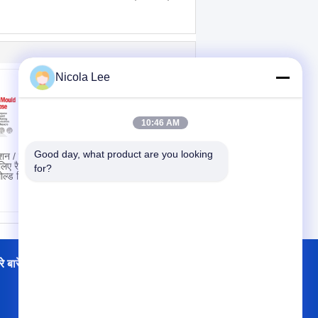
Nicola Lee
10:46 AM
Good day, what product are you looking 
क्शन / संपीड़न
Gaskets / मोटर्स /
 लिए रैपिड ड्राई
हैंडलिंग उपकरण के लिए
for?
ोल्ड रिलीज
ग्रेफाइट स्प्रे / स्प्रे
चिकनाई चिकनाई
े बारे में
फैक्टरी यात्रा
संपर्क
साइटमैप