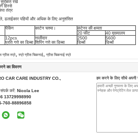
सुरक्षित रखें
गे हिस्से
िपा तंत्र
ले, ढलाईकार पहियों और अधिक के लिए अनुशंसित
पैकिंग
कार्टन चश्मा।
कंटेनर की क्षमता
20 फीट
40 मुख्यालय
12pcs
नालीदार
2500
5600
प्रति गत्ते का डिब्बा
शिपिंग गत्ते का डिब्बा
डिब्बों
डिब्बों
,
,
 ग्रीस स्प्रे
स्प्रे ग्रीस चिकनाई
ग्रीस चिकनाई स्प्रे
 करने का विवरण
O CAR CARE INDUSTRY CO.,
हम करने के लिए सीधे अपनी जा
 संपर्क करें:
Nicola Lee
86 13729998990
6-760-88896858