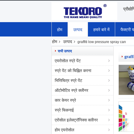
प्रौद्यो
होम
उत्पाद
हमारे बारे में
फैक्टरी य
होम
उत्पाद
graffiti low pressure spray can
सभी उत्पाद
graff
एयरोसोल स्प्रे पेंट
स्प्रे पेंट को चिह्नित करना
भित्तिचित्र स्प्रे पेंट
ऑटोमोटिव स्प्रे क्लीनर
कार केयर स्प्रे
स्प्रे चिकनाई
एरोसोल इलेक्ट्रॉनिक्स क्लीनर
होम एयरोसोल